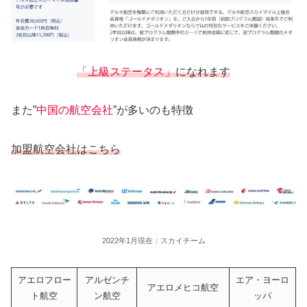
「上級ステータス」
になれ
ます
また”
中国の航空会社
”が多いのも特徴
加盟航空会社は
こちら
2022年1月現在：スカイチーム
アエロフロー
アルゼンチ
エア・ヨーロ
アエロメヒコ航空
ト航空
ン航空
ッパ