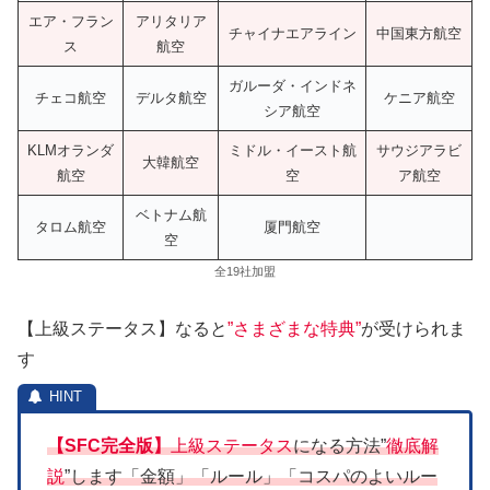
エア・フラン
アリタリア
チャイナエアライン
中国東方航空
ス
航空
ガルーダ・インドネ
チェコ航空
デルタ航空
ケニア航空
シア航空
KLMオランダ
ミドル・イースト航
サウジアラビ
大韓航空
航空
空
ア航空
ベトナム航
タロム航空
厦門航空
空
全19社加盟
【上級ステータス】なると
”さまざまな特典”
が受けられま
す
【SFC完全版】
上級ステータス
になる方法”
徹底解
説
”します「金額」「ルール」「コスパのよいルー