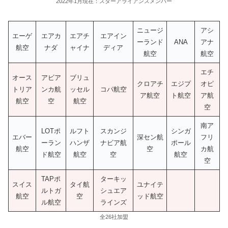
2022年1月現在：スターアライアンスメンバー
ニュージ
アシ
エーゲ
エアカ
エアチ
エアイン
ーランド
ANA
アナ
航空
ナダ
ャイナ
ディア
航空
航空
エチ
オース
アビア
ブリュ
クロアチ
エジプ
オピ
トリア
ンカ航
ッセル
コパ航空
ア航空
ト航空
ア航
航空
空
航空
空
南ア
LOTポ
ルフト
スカンジ
シンガ
エバー
深セン航
フリ
ーラン
ハンザ
ナビア航
ポール
航空
空
カ航
ド航空
航空
空
航空
空
TAPポ
ターキッ
スイス
タイ航
ユナイテ
ルトガ
シュエア
航空
空
ッド航空
ル航空
ラインズ
全26社加盟