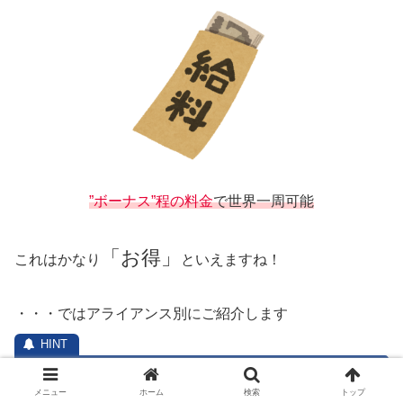
”ボーナス”程の料金
で世界一周可能
「お得」
これはかなり
といえますね！
・・・ではアライアンス別にご紹介します
【ANA国際線特典航空券】
お得な
使用方法
や
ルー
メニュー
ホーム
検索
トップ