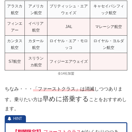
アラスカ
アメリカ
ブリティッシュ・エア
キャセイパシフィ
航空
ン航空
ウェイズ
ック航空
フィンエ
イベリア
JAL
マレーシア航空
アー
航空
カンタス
カタール
ロイヤル・エア・モロ
ロイヤル・ヨルダ
航空
航空
ッコ
ン航空
スリラン
S7航空
フィジーエアウェイズ
カ航空
全14社加盟
ちなみ・・・
「ファーストクラス」は消滅
しつつありま
早めに搭乗する
す。乗りたい方は
ことをおすすめし
ます。
【期間限定⁈】
ファーストクラス
がなくなりつつあ