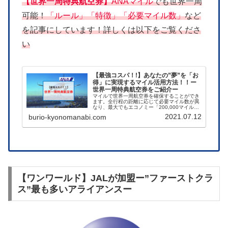
【世界一周特典航空券】
ANAマイル
でも世界一周
可能！
「ルール」「特徴」「必要マイル数」
など
を記事にしています！詳しくは以下をご覧くださ
い
【最強コスパ！!】あなたの”夢”を「お
得」に実現するマイル活用方法！！ー
世界一周特典航空券をご紹介ー
マイルで世界一周航空券を確保することができ
ます。全行程の距離に応じて必要マイル数が異
なり、最大でもエコノミー「200,000マイル」
ビジネス「300,000マイル」、ファーストクラ
2021.07.12
burio-kyonomanabi.com
ス「450,000マイル」にて搭乗可能。コスパ最
強です！
【ワンワールド】JALが加盟ー”ファーストクラ
ス”最も多いアライアンスー