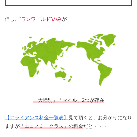
但し、”
ワンワールド
”
のみ
が
「大陸別」「マイル」
2つが存在
【アライアンス料金一覧表】
見て頂くと、お分かりになり
ますが
「エコノミークラス」の料金
だと・・・