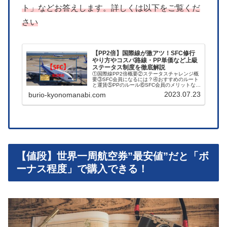
ト」などお答えします。詳しくは以下をご覧くだ
さい
【PP2倍】国際線が激アツ！SFC修行
やり方やコスパ路線・PP単価など上級
ステータス制度を徹底解説
①国際線PP2倍概要②ステータスチャレンジ概
要③SFC会員になるには？④おすすめのルート
と運賃⑤PPのルール⑥SFC会員のメリットなど
をお伝えします！
2023.07.23
burio-kyonomanabi.com
【値段】世界一周航空券”最安値”だと「ボ
ーナス程度」で購入できる！