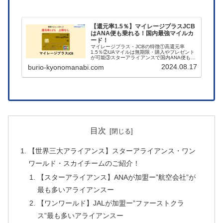
【還元率1.5％】マイレージプラスJCB
はANA便も乗れる！国内最強マイルカ
ード！
マイレージプラス・JCBの特徴①高還元率
1.5％②UAマイルは無期限・購入やプレゼント
が可能③スターアライアンスで国内ANA便も使
用可能④デメリット…などを中心にご紹介して
2024.08.17
burio-kyonomanabi.com
います。
目次
【世界三大アライアンス】スターアライアンス・ワン
ワールド・スカイチームのご紹介！
【スターアライアンス】ANAが加盟ー”航空会社”が
最も多いアライアンスー
【ワンワールド】JALが加盟ー”ファーストクラ
ス”最も多いアライアンスー