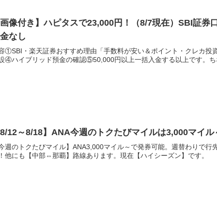
画像付き】ハピタスで23,000円！（8/7現在）SBI
入金なし
容①SBI・楽天証券おすすめ理由「手数料が安い＆ポイント・クレカ投資
設④ハイブリッド預金の確認⑤50,000円以上一括入金する以上です。
8/12～8/18】ANA今週のトクたびマイルは3,000
今週のトクたびマイル】ANA3,000マイル～で発券可能。週替わりで
！他にも【中部⇔那覇】路線あります。現在【ハイシーズン】です。