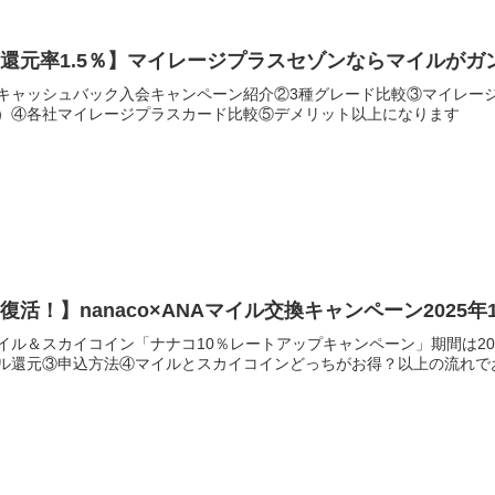
還元率1.5％】マイレージプラスセゾンならマイルがガ
キャッシュバック入会キャンペーン紹介②3種グレード比較③マイレージ
）④各社マイレージプラスカード比較⑤デメリット以上になります
復活！】nanaco×ANAマイル交換キャンペーン2025
イル＆スカイコイン「ナナコ10％レートアップキャンペーン」期間は20
ル還元③申込方法④マイルとスカイコインどっちがお得？以上の流れで