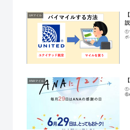
【
UAマイル
①
ポ
【
ANAマイル
①
⑥