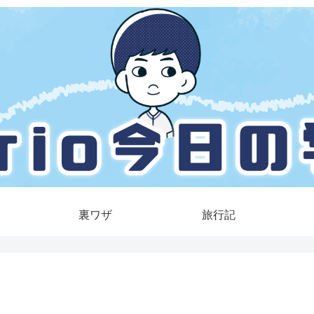
裏ワザ
旅行記