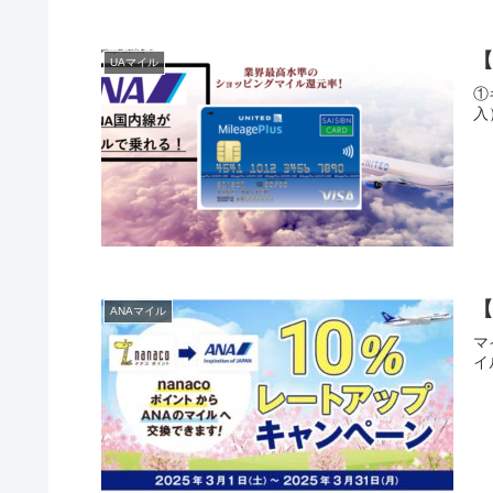
【
UAマイル
①
入
【
ANAマイル
マ
イ