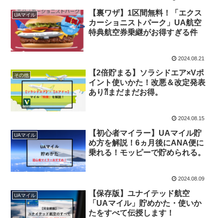
【裏ワザ】1区間無料！「エクス
UAマイル
カーショニストパーク」UA航空
特典航空券乗継がお得すぎる件
2024.08.21
【2倍貯まる】ソラシドエア×Vポ
その他
イント使いかた！改悪＆改定発表
あり⁈まだまだお得。
2024.08.15
【初心者マイラー】UAマイル貯
UAマイル
め方を解説！6ヵ月後にANA便に
乗れる！モッピーで貯められる。
2024.08.09
【保存版】ユナイテッド航空
UAマイル
「UAマイル」貯めかた・使いか
たをすべて伝授します！