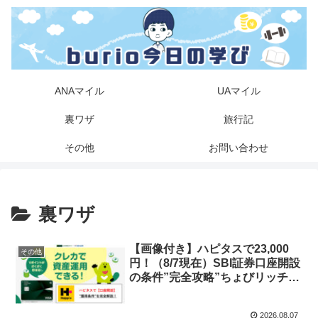
ANAマイル
UAマイル
裏ワザ
旅行記
その他
お問い合わせ
裏ワザ
【画像付き】ハピタスで23,000
その他
円！（8/7現在）SBI証券口座開設
の条件”完全攻略”ちょびリッチな
ら入金なし
2026.08.07