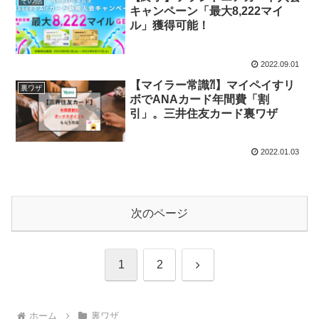
その他
キャンペーン「最大8,222マイ
ル」獲得可能！
2022.09.01
【マイラー常識⁈】マイペイすリ
裏ワザ
ボでANAカード年間費「割
引」。三井住友カード裏ワザ
2022.01.03
次のページ
次
1
2
へ
ホーム
裏ワザ