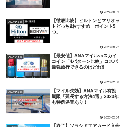
2024.08.03
【徹底比較】ヒルトンとマリオッ
ANAマイル
トどっち⁈おすすめ「ポイント5
つ」
2023.08.22
【最安値】ANAマイルvsスカイ
ANAマイル
コイン「4パターン比較」コスパ
最強旅行できるのはどれ⁈
2023.02.08
【マイル失効】ANAマイル有効
ANAマイル
期限「延長する方法4選」2023年
も特例処置あり！
2023.02.04
【終了】ソラシドエアカード入会