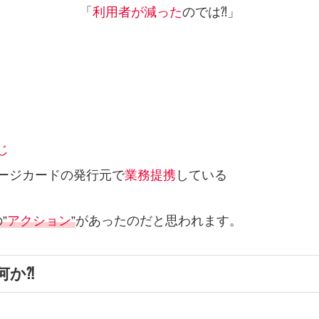
「
利用者が減った
のでは⁈」
じ
レージカードの発行元で
業務提携
している
”
アクション
”
があったのだと思われます。
何か⁈