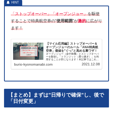
「ストップオーバー」「オープンジョー」
を駆使
することで特典航空券の”
使用範囲
”が
激的
に広がり
ます！
【マイル応用編】ストップオーバー＆
オープンジョーのルール「ANA特典航
空券」価値を”ぐっ”と高める裏ワザ！
オープンジョー（途中降機）とストップオーバ
ーを駆使し「トランジット（乗り継ぎ）」を利
用することが肝になります！本記事ではこれら
「ルール」をわかりやすく解説。これによりマ
2021.12.08
burio-kyonomanabi.com
イル価値を高めることが可能です
【まとめ】まずは”日帰りで確保”し、後で
「日付変更」