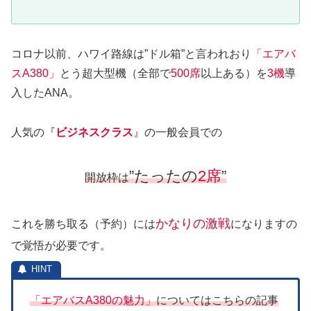
コロナ以前、ハワイ路線は”ドル箱”と言われおり
「エアバ
スA380」
とう超大型機（全部で
500席
以上ある）を
3機
導
入したANA。
人気の『
ビジネスクラス
』の一般会員での
”たったの
2席
”
開放枠は
かなりの激戦
これを勝ち取る（予約）には
になりますの
で覚悟が必要です。
「エアバスA380の魅力」
についてはこちらの記事