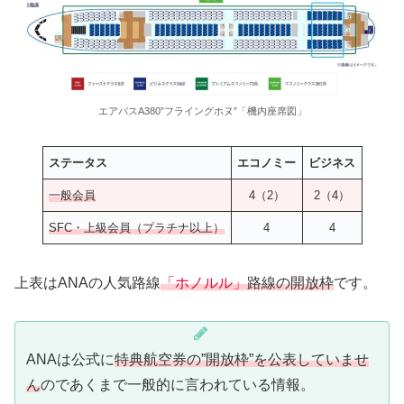
エアバスA380”フライングホヌ”「機内座席図」
ステータス
エコノミー
ビジネス
一般会員
4（2）
2（4）
SFC・上級会員（プラチナ以上）
4
4
上表はANAの人気路線
「ホノルル」
路線の開放枠
です。
ANAは公式に
特典航空券の”開放枠”を公表していませ
ん
のであくまで一般的に言われている情報。