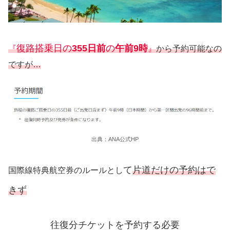
復路搭乗日の
355日前
の
午前9時
『
』
から予約可能なの
ですが…
出典：ANA公式HP
て
片道だけの予約はで
国際線特典航空券のルールとし
きず
往復分チケットを予約する必要