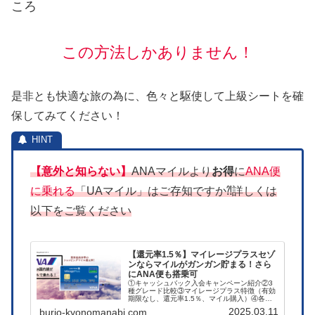
ころ
この方法しかありません！
是非とも快適な旅の為に、色々と駆使して上級シートを確
保してみてください！
【意外と知らない】
ANAマイルより
お得
に
ANA便
に乗れる
「UAマイル」はご存知ですか⁈詳しくは
以下をご覧ください
【還元率1.5％】マイレージプラスセゾ
ンならマイルがガンガン貯まる！さら
にANA便も搭乗可
①キャッシュバック入会キャンペーン紹介②3
種グレード比較③マイレージプラス特徴（有効
期限なし、還元率1.5％、マイル購入）④各社
マイレージプラスカード比較⑤デメリット以上
2025.03.11
burio-kyonomanabi.com
になります