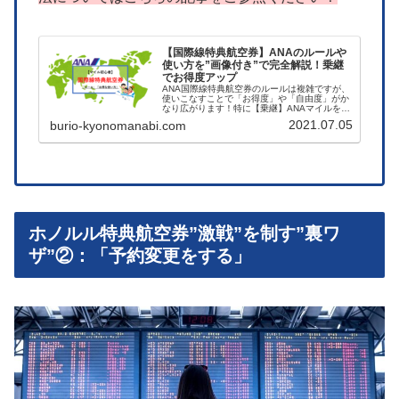
【国際線特典航空券】ANAのルールや
使い方を”画像付き”で完全解説！乗継
でお得度アップ
ANA国際線特典航空券のルールは複雑ですが、
使いこなすことで「お得度」や「自由度」がか
なり広がります！特に【乗継】ANAマイルを最
も活用できる方法です。あなたもこれを読ん
2021.07.05
burio-kyonomanabi.com
で、ANAマイル貯めてみませんか⁈
ホノルル特典航空券”激戦”を制す”裏ワ
ザ”②：「予約変更をする」