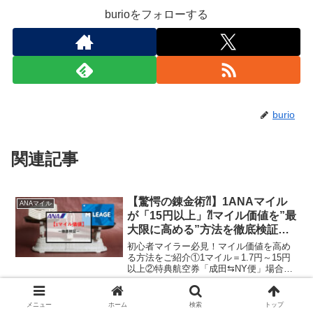
burioをフォローする
burio
関連記事
【驚愕の錬金術⁈】1ANAマイル
ANAマイル
が「15円以上」⁈マイル価値を”最
大限に高める”方法を徹底検証！
ー特典航空券以外もご紹介ー
初心者マイラー必見！マイル価値を高め
る方法をご紹介①1マイル＝1.7円～15円
以上②特典航空券「成田⇆NY便」場合③
マイルのゆがみ④ファーストクラスのデ
メリット⑤国内線でマイル価値を高める
「トクたびマイル」と「ANAにキュ
【お得】ANAアメックス入会キ
メニュー
ホーム
検索
トップ
ANAマイル