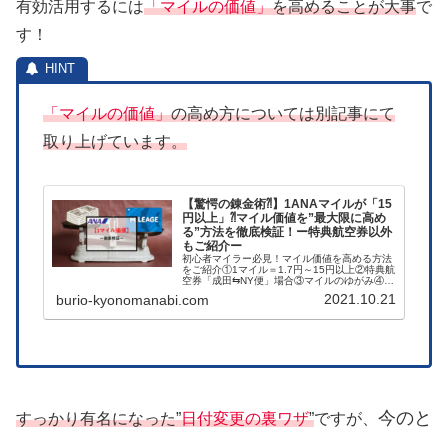
有効活用するには
「マイルの価値」
を高めることが大事
で
す！
「マイルの価値」
の高め方については別記事にて
取り上げています。
【驚愕の錬金術⁈】1ANAマイルが「15
円以上」⁈マイル価値を”最大限に高め
る”方法を徹底検証！ー特典航空券以外
もご紹介ー
初心者マイラー必見！マイル価値を高める方法
をご紹介①1マイル＝1.7円～15円以上②特典航
空券「成田⇆NY便」場合③マイルのゆがみ④フ
ァーストクラスのデメリット⑤国内線でマイル
2021.10.21
burio-kyonomanabi.com
価値を高める「トクたびマイル」と「ANAにキ
ュン！」以上になります
今のと
すっかり有名になった”
日付変更の裏ワザ
”
ですが、