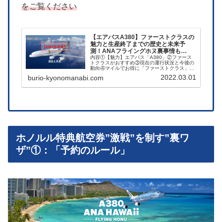
をご覧ください
【エアバスA380】ファーストクラスの
魅力と生産終了までの歴史と未来予
測！ANAフライングホヌ裏事情も…
内容①【魅力】エアバス「A380」②ファース
トクラスがおすすめ③現在の運行状況と今後の
動向④マイルでお得に「ファーストクラス」に
乗る⑤燃費と環境が課題以上を中心に、スカイ
2022.03.01
burio-kyonomanabi.com
マークA380未納入の裏事情などもお伝えしま
す
ホノルル特典航空券”激戦”を制す”裏ワ
ザ”①：「予約のルール」