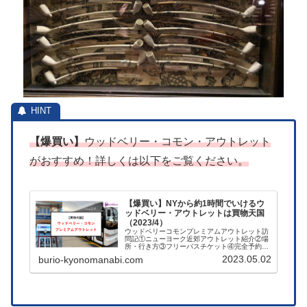
【爆買い】
ウッドベリー・コモン・アウトレット
がおすすめ！詳しくは以下をご覧ください。
【爆買い】NYから約1時間でいけるウ
ッドベリー・アウトレットは買物天国
（2023/4）
ウッドベリーコモンプレミアムアウトレット訪
問記①ニューヨーク近郊アウトレット紹介②場
所・行き方③フリーバスチケット④完全予約制
バスチケット⑤店舗紹介（2023/4月現在）⑥当
2023.05.02
burio-kyonomanabi.com
日の様子⑦NY割引パス紹介…などこれらをまと
めています。