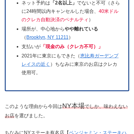
ネット予約は
「2名以上」
でないと不可（さら
に24時間以内キャンセルした場合、
40米ドル
のクレカ自動決済のペナルティ
）
場所が、中心地から
やや離れている
（
Brooklyn, NY 11211
）
支払いが
「現金のみ（クレカ不可）」
2021年に東京にもできた（
恵比寿ガーデンプ
レイスの近く
）ちなみに東京のお店はクレカ
使用可。
NY本場
このような理由から今回は
でしか、味わえない
お店
を選びました。
ちなみにNYステーキ有名店【
ベンジャミン・ステーキハ