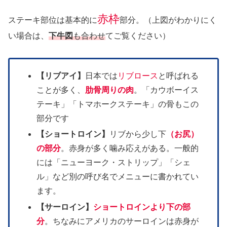
赤枠
ステーキ部位は基本的に
部分。（上図がわかりにく
い場合は、
下牛図
も合わせ
てご覧ください）
【リブアイ】
日本では
リブロース
と呼ばれる
ことが多く、
肋骨周りの肉
。「カウボーイス
テーキ」「トマホークステーキ」の骨もこの
部分です
【ショートロイン】
リブから少し下
（お尻）
の部分
。赤身が多く噛み応えがある。一般的
には「ニューヨーク・ストリップ」「シェ
ル」など別の呼び名でメニューに書かれてい
ます。
【サーロイン】
ショートロインより下の部
分
。ちなみにアメリカのサーロインは赤身が