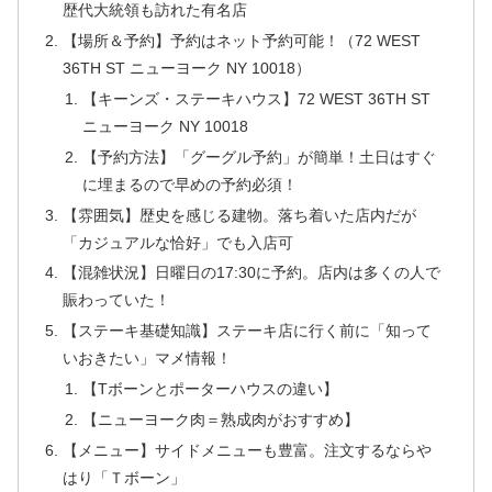
歴代大統領も訪れた有名店
【場所＆予約】予約はネット予約可能！（72 WEST
36TH ST ニューヨーク NY 10018）
【キーンズ・ステーキハウス】72 WEST 36TH ST
ニューヨーク NY 10018
【予約方法】「グーグル予約」が簡単！土日はすぐ
に埋まるので早めの予約必須！
【雰囲気】歴史を感じる建物。落ち着いた店内だが
「カジュアルな恰好」でも入店可
【混雑状況】日曜日の17:30に予約。店内は多くの人で
賑わっていた！
【ステーキ基礎知識】ステーキ店に行く前に「知って
いおきたい」マメ情報！
【Tボーンとポーターハウスの違い】
【ニューヨーク肉＝熟成肉がおすすめ】
【メニュー】サイドメニューも豊富。注文するならや
はり「Ｔボーン」