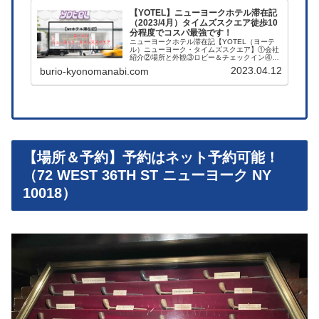
【YOTEL】ニューヨークホテル滞在記
（2023/4月）タイムズスクエア徒歩10
分程度でコスパ最強です！
ニューヨークホテル滞在記【YOTEL（ヨーテ
ル）ニューヨーク・タイムズスクエア】①会社
紹介②場所と外観③ロビー＆チェックイン④部
屋の種類と展望⑤設備とアメニティ⑥サービス
2023.04.12
burio-kyonomanabi.com
内容（ホテル設備など）ご紹介。2023年4月に
宿泊しています。
【場所＆予約】予約はネット予約可能！
（72 WEST 36TH ST ニューヨーク NY
10018）