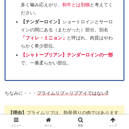
多く噛み応えがり、
和牛とは別物
と考えてく
ださい。
【テンダーロイン】
ショートロインとサーロ
インの間にある（またがった）部分。別名
「フィレ・ミニョン」
と呼ばれ、肉質はやわ
らかく希少部位。
【シャトーブリアン】
テンダーロインの一部
で、一番柔らかい部位。
ちなみに・・・
プライムリブ＝リブアイではない⁈
【理由】
プライムリブは、肋骨周りの肉ではあります
が「低温でじっくり焼いたお肉」なので、アメリカの
メニュー
ホーム
検索
トップ
「豪快なお肉」をイメージすると
ちょっと違うイメー