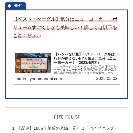
【ベスト・べーグル】
気分はニューヨーカー！
ボ
リュームすごく
しかも美味しい！詳しくは以下を
ご覧ください
【ハンパない量】ベスト・ベーグルは
行列が絶えないNY人気店。気分はニュ
ーヨーカー！（2023/4訪問）
ニューヨークマンハッタンでの人気店【ベスト
ベーグル＆コーヒー】訪問記①お店の歴史②場
所③当日の雰囲気④メニュー紹介⑤食レポ＆サ
ービス⑥当日支払い金額…これらを記事にまと
2023.05.02
burio-kyonomanabi.com
めています。ボリュームがありおすすめ店で
す！
目次
【歴史】1885年創業の老舗。元々は「パイプクラブ」