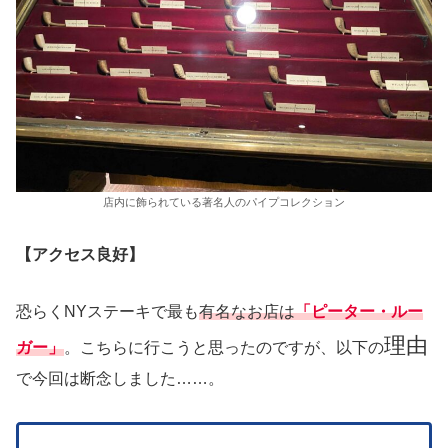
店内に飾られている著名人のパイプコレクション
【アクセス良好】
恐らくNYステーキで最も
有名なお店は
「ピーター・ルー
理由
ガー」
。こちらに行こうと思ったのですが、以下の
で今回は断念しました……。