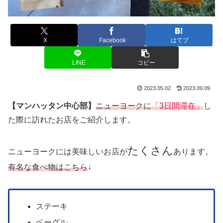
X
Facebook
はてブ
LINE
コピー
2023.05.02
2023.09.09
【マンハッタン中心部】
ニューヨークに
「3日間滞在」
し
た際に訪れたお店をご紹介します。
たくさん
ニューヨークには美味しいお店が
あります。
有名な食べ物はこちら
↓
ステーキ
ベーグル