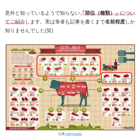
意外と知っているようで知らない
「部位（種類）」
につい
てご紹介
します。実は筆者も記事を書くまで
名前程度
しか
知りませんでした(笑)
出典:
Infogrades