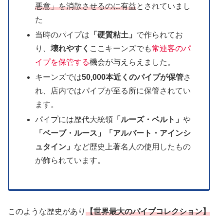
悪意」を消散させるのに有益
とされていまし
た
当時のパイプは
「硬質粘土」
で作られてお
り、
壊れやすく
ここキーンズでも
常連客のパ
イプを保管する
機会が与えらえました。
キーンズでは
50,000本近くのパイプが保管
さ
れ、店内ではパイプが至る所に保管されてい
ます。
パイプには歴代大統領
「ルーズ・ベルト」
や
「ベーブ・ルース」「アルバート・アインシ
ュタイン」
など歴史上著名人の使用したもの
が飾られています。
このような歴史があり
【世界最大のパイプコレクション】