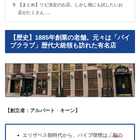
【まとめ】リピ決定のお店。しかし他にも試したいお
店がたくさん…。
【歴史】1885年創業の老舗。元々は「パイ
プクラブ」歴代大統領も訪れた有名店
【創立者：アルバート
・
キーン】
エリザベス朝時代から、パイプ喫煙は
「脳の